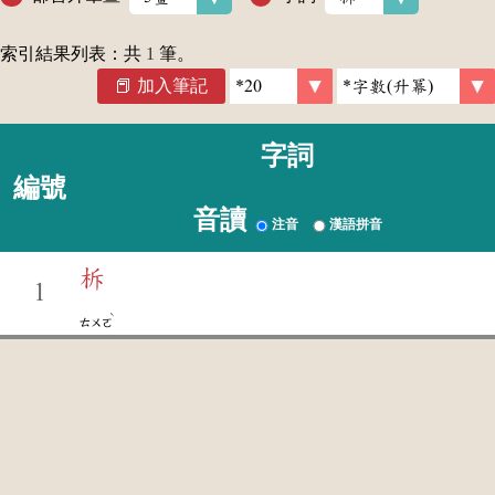
索引結果列表：共
1
筆。
加入筆記
字詞
編號
音讀
注音
漢語拼音
柝
1
ˋ
ㄊㄨㄛ