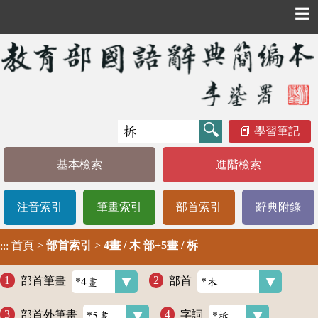
☰
學習筆記
基本檢索
進階檢索
注音索引
筆畫索引
部首索引
辭典附錄
首頁
>
部首索引
>
4畫 / 木 部+5畫 / 柝
:::
部首筆畫
部首
部首外筆畫
字詞