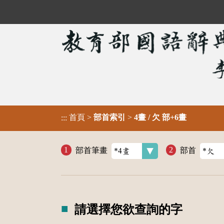
首頁
>
部首索引
>
4畫 / 欠 部+6畫
:::
部首筆畫
部首
請選擇您欲查詢的字