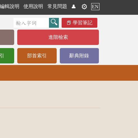
⚙️
編輯說明
使用說明
常見問題
👤
EN
學習筆記
進階檢索
引
部首索引
辭典附錄