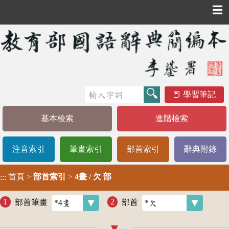
☰
學習筆記
基本檢索
進階檢索
注音索引
筆畫索引
部首索引
辭典附錄
首頁
>
部首索引
>
4畫 / 欠 部
:::
部首筆畫
部首