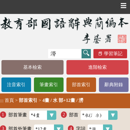
☰
學習筆記
基本檢索
進階檢索
注音索引
筆畫索引
部首索引
辭典附錄
首頁
>
部首索引
>
4畫 / 水 部+12畫 / 澇
:::
部首筆畫
部首
部首外筆畫
字詞