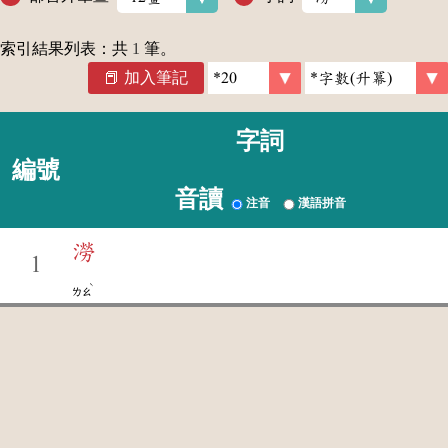
索引結果列表：共
1
筆。
加入筆記
字詞
編號
音讀
注音
漢語拼音
澇
1
ˋ
ㄌㄠ