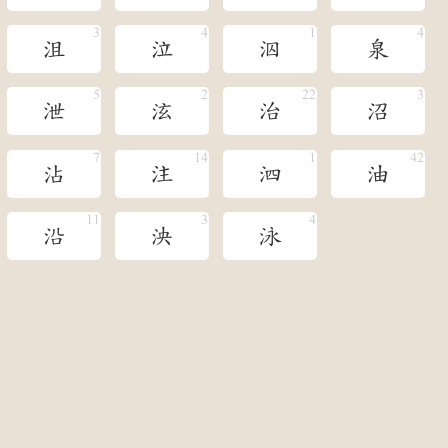
沮
泣
泅
泉
泄
泫
治
沼
沾
注
泗
油
沿
泱
泳