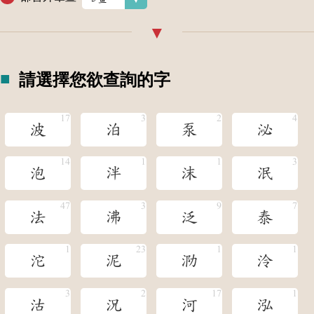
請選擇您欲查詢的字
波
泊
泵
泌
泡
泮
沫
泯
法
沸
泛
泰
沱
泥
泐
泠
沽
況
河
泓