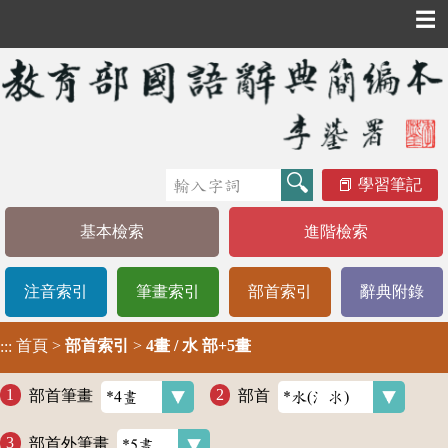
☰
學習筆記
基本檢索
進階檢索
注音索引
筆畫索引
部首索引
辭典附錄
首頁
>
部首索引
>
4畫 / 水 部+5畫
:::
部首筆畫
部首
部首外筆畫