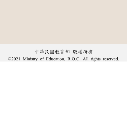
中華民國教育部 版權所有
©2021 Ministry of Education, R.O.C. All rights reserved.
︿
:::
個資法及隱私聲明
|
辭典公眾授權網
|
意見交流
|
網網相連
三峽總院區地址：新北市三峽區三樹路2號、
臺北院區地址：臺北市大安區和平東路一段179號、
回頂端
臺中院區地址：臺中市豐原區師範街67號
電話總機：
(02)7740-7890
、
傳真：(02)7740-7064、