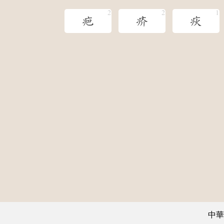
疤
疥
疢
中華