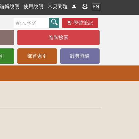
⚙️
編輯說明
使用說明
常見問題
👤
EN
學習筆記
進階檢索
引
部首索引
辭典附錄