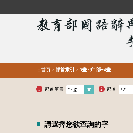
首頁
>
部首索引
>
5畫 / 疒 部+4畫
:::
部首筆畫
部首
請選擇您欲查詢的字