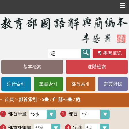
☰
學習筆記
基本檢索
進階檢索
注音索引
筆畫索引
部首索引
辭典附錄
首頁
>
部首索引
>
5畫 / 疒 部+5畫 / 疱
:::
部首筆畫
部首
部首外筆畫
字詞