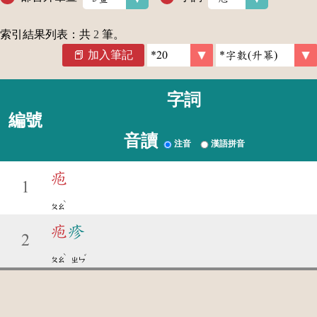
索引結果列表：共
2
筆。
加入筆記
字詞
編號
音讀
注音
漢語拼音
疱
1
ˋ
ㄆㄠ
疱
疹
2
ˋ
ˇ
ㄆㄠ
ㄓㄣ