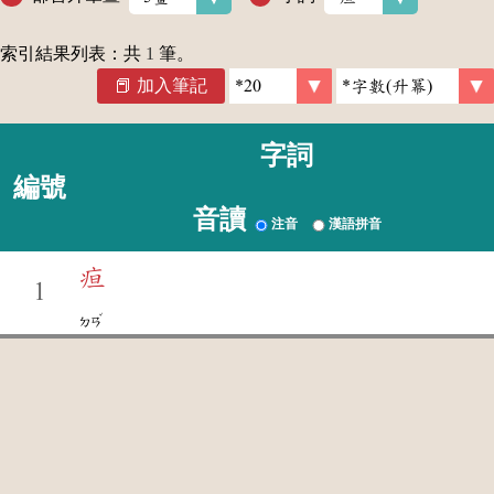
索引結果列表：共
1
筆。
加入筆記
字詞
編號
音讀
注音
漢語拼音
疸
1
ˇ
ㄉㄢ