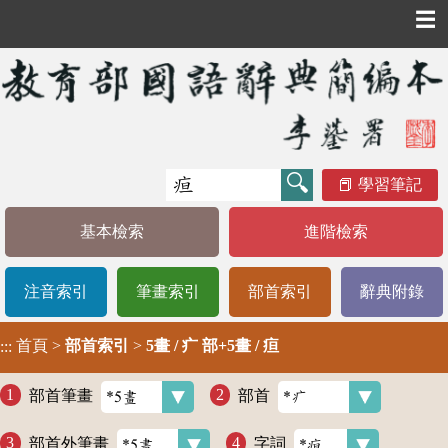
☰
學習筆記
基本檢索
進階檢索
注音索引
筆畫索引
部首索引
辭典附錄
首頁
>
部首索引
>
5畫 / 疒 部+5畫 / 疸
:::
部首筆畫
部首
部首外筆畫
字詞