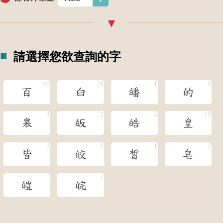
請選擇您欲查詢的字
百
白
皤
的
皋
皈
皓
皇
皆
皎
皙
皂
皚
皖