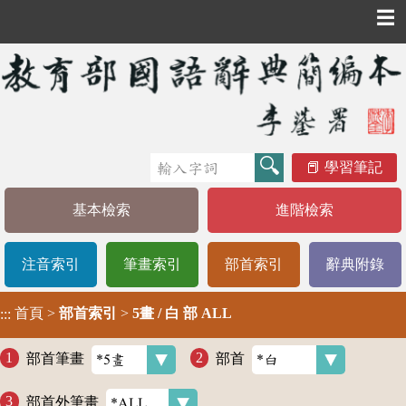
☰
學習筆記
基本檢索
進階檢索
注音索引
筆畫索引
部首索引
辭典附錄
首頁
>
部首索引
>
5畫 / 白 部 ALL
:::
部首筆畫
部首
部首外筆畫