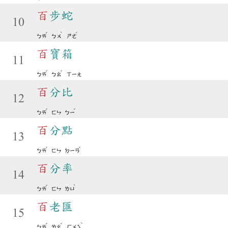
百
步蛇
10
ˇ
ˋ
ˊ
ㄅㄞ
ㄅㄨ
ㄕㄜ
百
寶箱
11
ˇ
ˇ
ㄅㄞ
ㄅㄠ
ㄒㄧㄤ
百
分比
12
ˇ
ˇ
ㄅㄞ
ㄈㄣ
ㄅㄧ
百
分點
13
ˇ
ˇ
ㄅㄞ
ㄈㄣ
ㄉㄧㄢ
百
分率
14
ˇ
ˋ
ㄅㄞ
ㄈㄣ
ㄌㄩ
百
老匯
15
ˇ
ˇ
ˋ
ㄅㄞ
ㄌㄠ
ㄏㄨㄟ