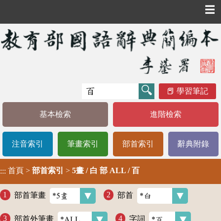
☰
學習筆記
基本檢索
進階檢索
注音索引
筆畫索引
部首索引
辭典附錄
首頁
>
部首索引
>
5畫 / 白 部 ALL / 百
:::
部首筆畫
部首
部首外筆畫
字詞