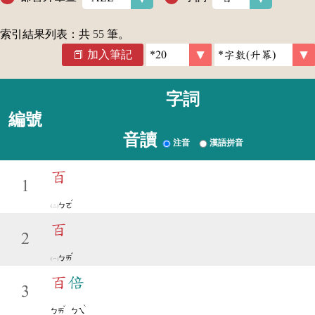
索引結果列表：共
55
筆。
加入筆記
字詞
編號
音讀
注音
漢語拼音
百
1
ˊ
ㄅㄛ
百
2
ˇ
ㄅㄞ
百
倍
3
ˇ
ˋ
ㄅㄞ
ㄅㄟ