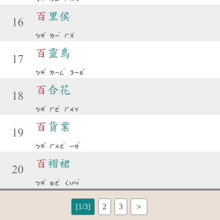
百
里侯
16
ˇ
ˇ
ˊ
ㄅㄞ
ㄌㄧ
ㄏㄡ
百
靈鳥
17
ˇ
ˊ
ˇ
ㄅㄞ
ㄌㄧㄥ
ㄋㄧㄠ
百
合花
18
ˇ
ˊ
ㄅㄞ
ㄏㄜ
ㄏㄨㄚ
百
貨業
19
ˇ
ˋ
ˋ
ㄅㄞ
ㄏㄨㄛ
ㄧㄝ
百
褶裙
20
ˇ
ˊ
ˊ
ㄅㄞ
ㄓㄜ
ㄑㄩㄣ
[1/3]
2
3
＞