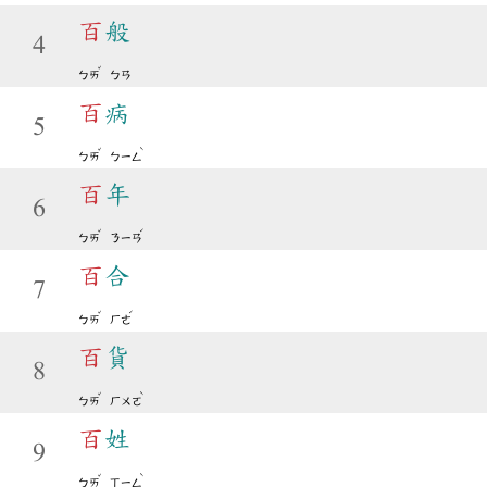
百
般
4
ˇ
ㄅㄞ
ㄅㄢ
百
病
5
ˇ
ˋ
ㄅㄞ
ㄅㄧㄥ
百
年
6
ˇ
ˊ
ㄅㄞ
ㄋㄧㄢ
百
合
7
ˇ
ˊ
ㄅㄞ
ㄏㄜ
百
貨
8
ˇ
ˋ
ㄅㄞ
ㄏㄨㄛ
百
姓
9
ˇ
ˋ
ㄅㄞ
ㄒㄧㄥ