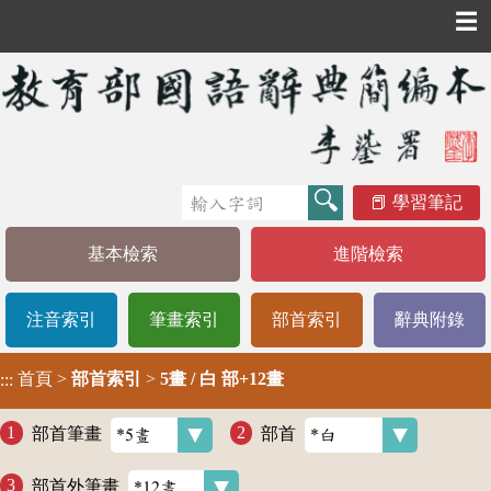
☰
學習筆記
基本檢索
進階檢索
注音索引
筆畫索引
部首索引
辭典附錄
首頁
>
部首索引
>
5畫 / 白 部+12畫
:::
部首筆畫
部首
部首外筆畫