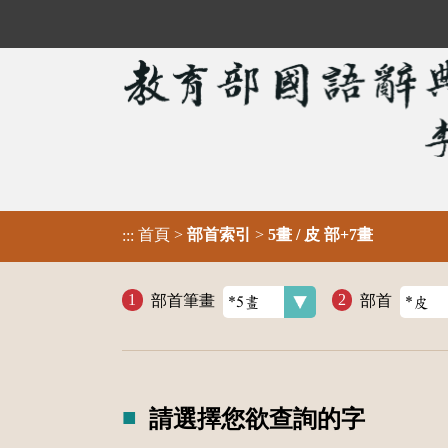
首頁
>
部首索引
>
5畫 / 皮 部+7畫
:::
部首筆畫
部首
請選擇您欲查詢的字