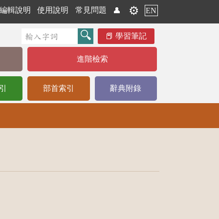
⚙️
編輯說明
使用說明
常見問題
👤
EN
學習筆記
進階檢索
引
部首索引
辭典附錄