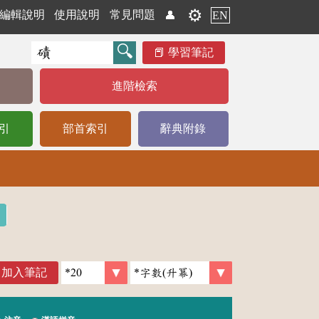
⚙️
編輯說明
使用說明
常見問題
👤
EN
學習筆記
進階檢索
引
部首索引
辭典附錄
加入筆記