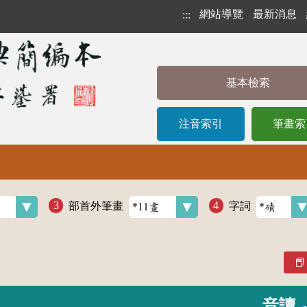
網站導覽
最新消息
:::
基本檢索
注音索引
筆畫索
部首外筆畫
字詞
音讀