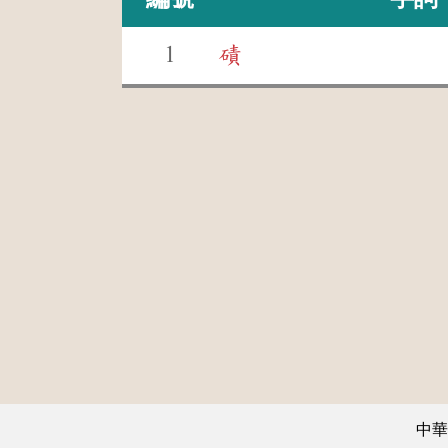
1
磧
中華