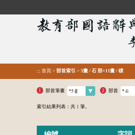
首頁
>
部首索引
>
5畫 / 石 部+11畫 / 磧
:::
部首筆畫
部首
索引結果列表：共
1
筆。
編號
字詞