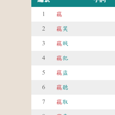
1
竊
2
竊
笑
3
竊
賊
4
竊
犯
5
竊
盜
6
竊
聽
7
竊
取