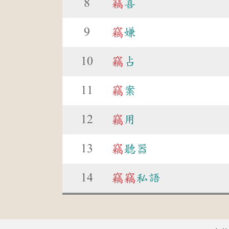
8
竊
喜
9
竊
嫌
10
竊
占
11
竊
案
12
竊
用
13
竊
聽器
14
竊
竊
私語