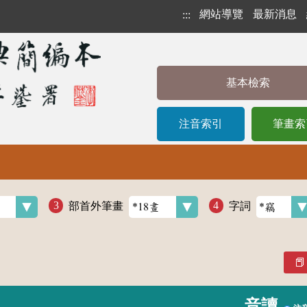
網站導覽
最新消息
:::
基本檢索
注音索引
筆畫索
部首外筆畫
字詞
音讀