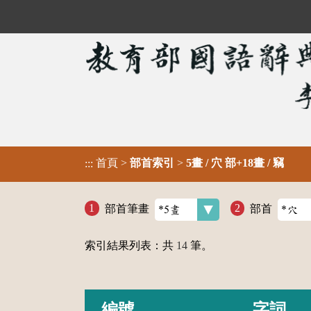
首頁
>
部首索引
>
5畫 / 穴 部+18畫 / 竊
:::
部首筆畫
部首
索引結果列表：共
14
筆。
編號
字詞