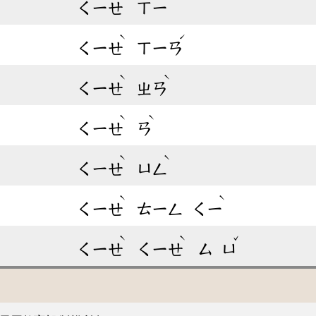
ㄑㄧㄝ
ㄒㄧ
ˋ
ˊ
ㄑㄧㄝ
ㄒㄧㄢ
ˋ
ˋ
ㄑㄧㄝ
ㄓㄢ
ˋ
ˋ
ㄑㄧㄝ
ㄢ
ˋ
ˋ
ㄑㄧㄝ
ㄩㄥ
ˋ
ˋ
ㄑㄧㄝ
ㄊㄧㄥ
ㄑㄧ
ˋ
ˋ
ˇ
ㄑㄧㄝ
ㄑㄧㄝ
ㄙ
ㄩ