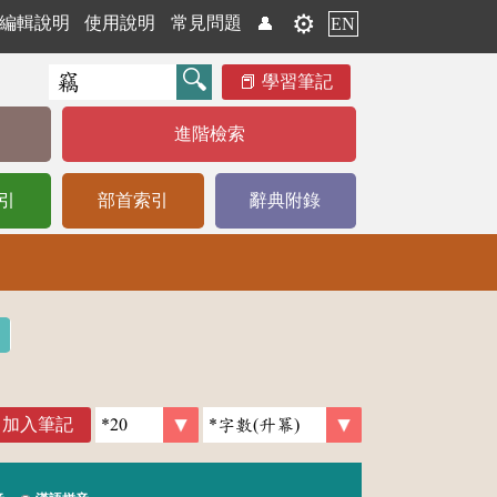
⚙️
編輯說明
使用說明
常見問題
👤
EN
學習筆記
進階檢索
引
部首索引
辭典附錄
加入筆記