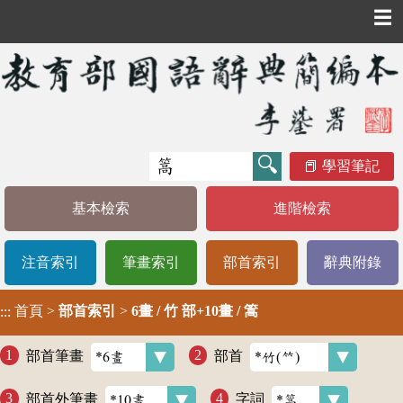
☰
學習筆記
基本檢索
進階檢索
注音索引
筆畫索引
部首索引
辭典附錄
首頁
>
部首索引
>
6畫 / 竹 部+10畫 / 篙
:::
部首筆畫
部首
部首外筆畫
字詞