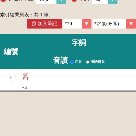
索引結果列表：共
1
筆。
加入筆記
字詞
編號
音讀
注音
漢語拼音
篙
1
ㄍㄠ