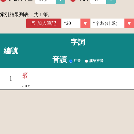
索引結果列表：共
1
筆。
加入筆記
字詞
編號
音讀
注音
漢語拼音
簑
1
ㄙㄨㄛ