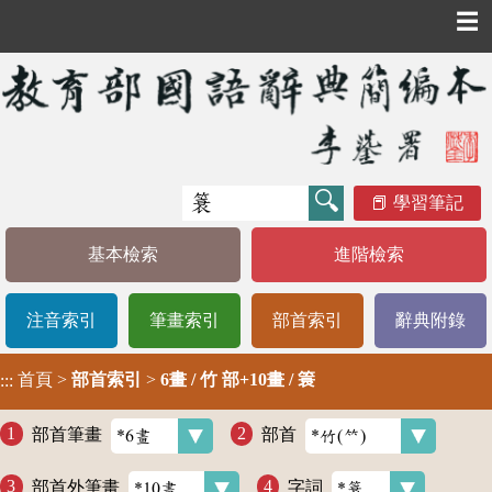
☰
學習筆記
基本檢索
進階檢索
注音索引
筆畫索引
部首索引
辭典附錄
首頁
>
部首索引
>
6畫 / 竹 部+10畫 / 簑
:::
部首筆畫
部首
部首外筆畫
字詞