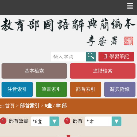
☰
學習筆記
基本檢索
進階檢索
注音索引
筆畫索引
部首索引
辭典附錄
首頁
>
部首索引
>
6畫 / 聿 部
:::
部首筆畫
部首