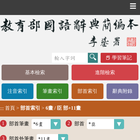
☰
學習筆記
基本檢索
進階檢索
注音索引
筆畫索引
部首索引
辭典附錄
首頁
>
部首索引
>
6畫 / 臣 部+11畫
:::
部首筆畫
部首
部首外筆畫