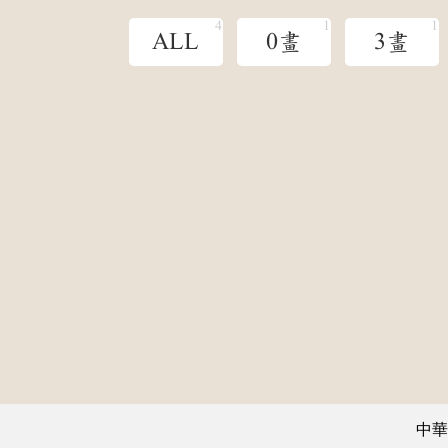
ALL
0畫
3畫
中華