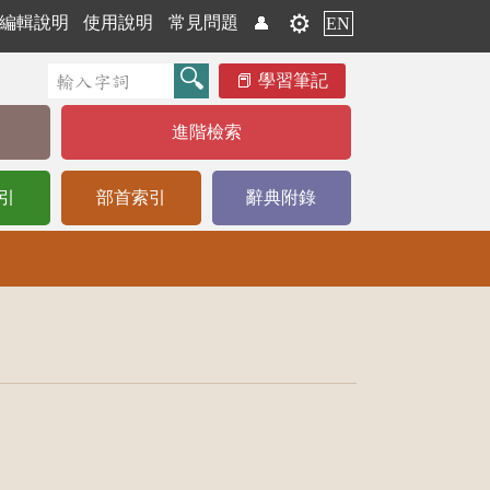
⚙️
編輯說明
使用說明
常見問題
👤
EN
學習筆記
進階檢索
引
部首索引
辭典附錄