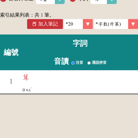
索引結果列表：共
1
筆。
加入筆記
字詞
編號
音讀
注音
漢語拼音
茸
1
ˊ
ㄖㄨㄥ