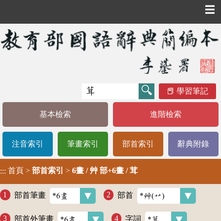
☰
學習筆記
基本檢索
進階檢索
注音索引
筆畫索引
部首索引
辭典附錄
首頁
>
部首索引
>
6畫 / 艸 部+6畫 / 茸
:::
部首筆畫
部首
部首外筆畫
字詞