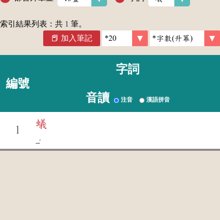
索引結果列表：共
1
筆。
加入筆記
字詞
編號
音讀
注音
漢語拼音
蟻
1
ˇ
ㄧ