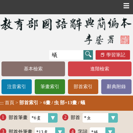
☰
學習筆記
基本檢索
進階檢索
注音索引
筆畫索引
部首索引
辭典附錄
首頁
>
部首索引
>
6畫 / 虫 部+13畫 / 蟻
:::
部首筆畫
部首
部首外筆畫
字詞