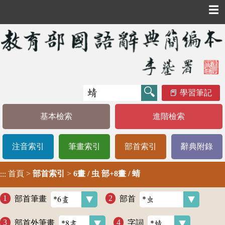
☰
學習筆記
基本檢索
進階檢索
注音索引
筆畫索引
部首索引
辭典附錄
首頁
>
部首索引
>
6畫 / 虫 部+8畫 / 蜻
:::
部首筆畫
部首
部首外筆畫
字詞