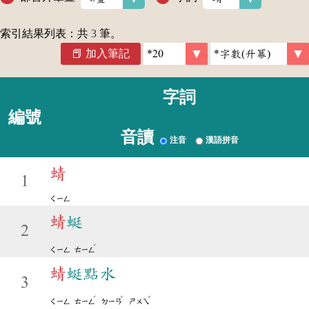
索引結果列表：共
3
筆。
加入筆記
字詞
編號
音讀
注音
漢語拼音
蜻
1
ㄑㄧㄥ
蜻
蜓
2
ˊ
ㄑㄧㄥ
ㄊㄧㄥ
蜻
蜓點水
3
ˊ
ˇ
ˇ
ㄑㄧㄥ
ㄊㄧㄥ
ㄉㄧㄢ
ㄕㄨㄟ