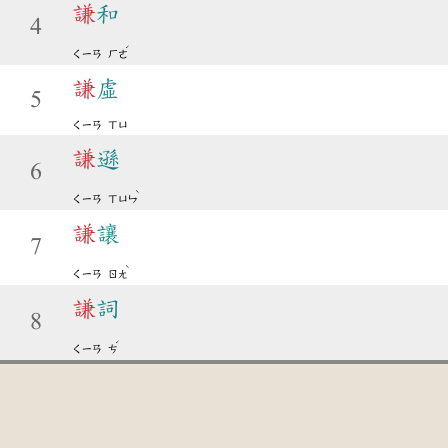
謙
和
4
ˊ
ㄑㄧㄢ
ㄏㄜ
謙
虛
5
ㄑㄧㄢ
ㄒㄩ
謙
遜
6
ˋ
ㄑㄧㄢ
ㄒㄩㄣ
謙
讓
7
ˋ
ㄑㄧㄢ
ㄖㄤ
謙
詞
8
ˊ
ㄑㄧㄢ
ㄘ