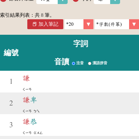
索引結果列表：共
8
筆。
加入筆記
字詞
編號
音讀
注音
漢語拼音
謙
1
ㄑㄧㄢ
謙
卑
2
ㄑㄧㄢ
ㄅㄟ
謙
恭
3
ㄑㄧㄢ
ㄍㄨㄥ