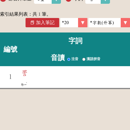
索引結果列表：共
1
筆。
加入筆記
字詞
編號
音讀
注音
漢語拼音
詈
1
ˋ
ㄌㄧ