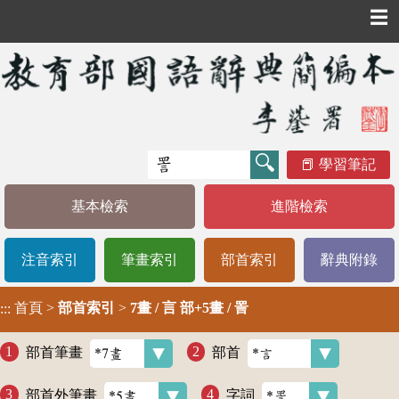
☰
學習筆記
基本檢索
進階檢索
注音索引
筆畫索引
部首索引
辭典附錄
首頁
>
部首索引
>
7畫 / 言 部+5畫 / 詈
:::
部首筆畫
部首
部首外筆畫
字詞