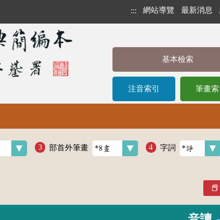
網站導覽
最新消息
:::
基本檢索
注音索引
筆畫索
部首外筆畫
字詞
音讀