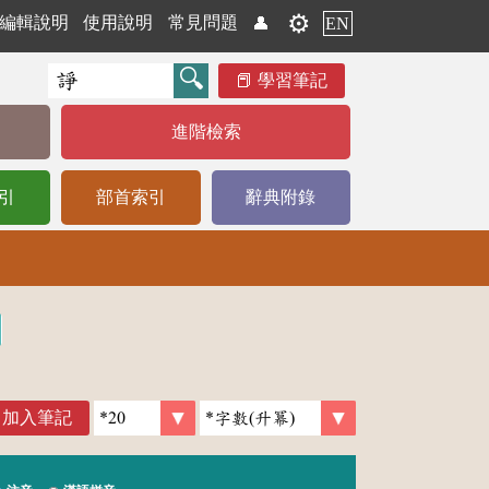
⚙️
編輯說明
使用說明
常見問題
👤
EN
學習筆記
進階檢索
引
部首索引
辭典附錄
加入筆記