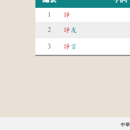
1
諍
2
諍
友
3
諍
言
中華