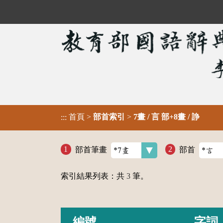
首頁
>
部首索引
>
7畫 / 言 部+8畫 / 諍
:::
部首筆畫
部首
索引結果列表：共
3
筆。
編號
字詞