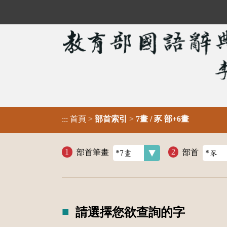
首頁
>
部首索引
>
7畫 / 豕 部+6畫
:::
部首筆畫
部首
請選擇您欲查詢的字