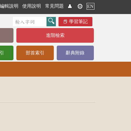
⚙️
編輯說明
使用說明
常見問題
👤
EN
學習筆記
進階檢索
引
部首索引
辭典附錄