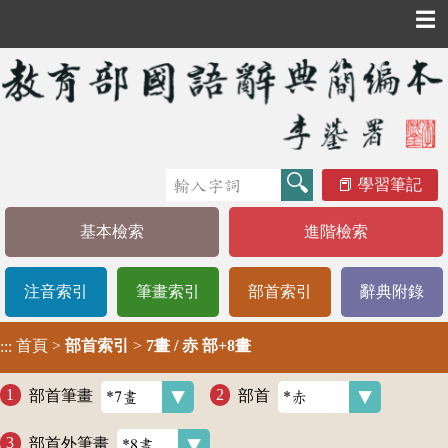
☰
學習筆記
基本檢索
進階檢索
注音索引
筆畫索引
部首索引
辭典附錄
首頁
>
部首索引
>
7畫 / 赤 部+8畫
:::
部首筆畫
部首
部首外筆畫