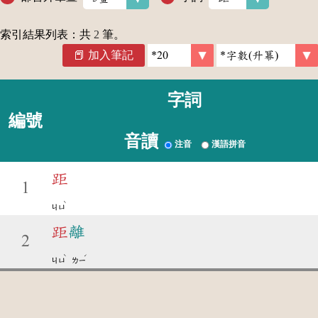
索引結果列表：共
2
筆。
加入筆記
字詞
編號
音讀
注音
漢語拼音
距
1
ˋ
ㄐㄩ
距
離
2
ˋ
ˊ
ㄐㄩ
ㄌㄧ