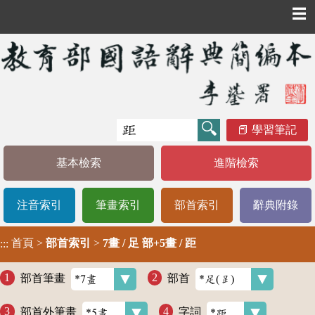
☰
學習筆記
基本檢索
進階檢索
注音索引
筆畫索引
部首索引
辭典附錄
首頁
>
部首索引
>
7畫 / 足 部+5畫 / 距
:::
部首筆畫
部首
部首外筆畫
字詞