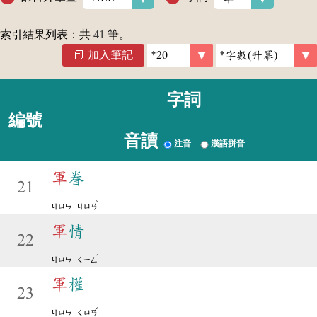
索引結果列表：共
41
筆。
加入筆記
字詞
編號
音讀
注音
漢語拼音
軍
眷
21
ˋ
ㄐㄩㄣ
ㄐㄩㄢ
軍
情
22
ˊ
ㄐㄩㄣ
ㄑㄧㄥ
軍
權
23
ˊ
ㄐㄩㄣ
ㄑㄩㄢ