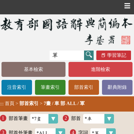
☰
學習筆記
基本檢索
進階檢索
注音索引
筆畫索引
部首索引
辭典附錄
首頁
>
部首索引
>
7畫 / 車 部 ALL / 軍
:::
部首筆畫
部首
部首外筆畫
字詞