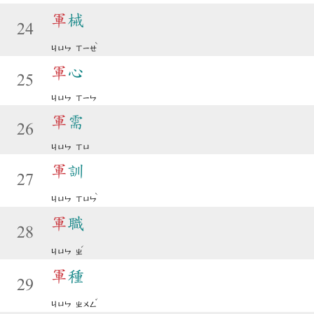
軍
械
24
ˋ
ㄐㄩㄣ
ㄒㄧㄝ
軍
心
25
ㄐㄩㄣ
ㄒㄧㄣ
軍
需
26
ㄐㄩㄣ
ㄒㄩ
軍
訓
27
ˋ
ㄐㄩㄣ
ㄒㄩㄣ
軍
職
28
ˊ
ㄐㄩㄣ
ㄓ
軍
種
29
ˇ
ㄐㄩㄣ
ㄓㄨㄥ