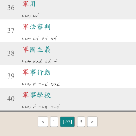
軍
用
36
ˋ
ㄐㄩㄣ
ㄩㄥ
軍
法審判
37
ˇ
ˇ
ˋ
ㄐㄩㄣ
ㄈㄚ
ㄕㄣ
ㄆㄢ
軍
國主義
38
ˊ
ˇ
ˋ
ㄐㄩㄣ
ㄍㄨㄛ
ㄓㄨ
ㄧ
軍
事行動
39
ˋ
ˊ
ˋ
ㄐㄩㄣ
ㄕ
ㄒㄧㄥ
ㄉㄨㄥ
軍
事學校
40
ˋ
ˊ
ˋ
ㄐㄩㄣ
ㄕ
ㄒㄩㄝ
ㄒㄧㄠ
＜
1
[2/3]
3
＞