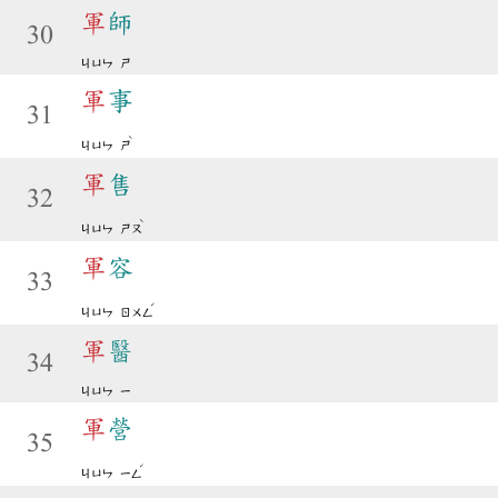
軍
師
30
ㄐㄩㄣ
ㄕ
軍
事
31
ˋ
ㄐㄩㄣ
ㄕ
軍
售
32
ˋ
ㄐㄩㄣ
ㄕㄡ
軍
容
33
ˊ
ㄐㄩㄣ
ㄖㄨㄥ
軍
醫
34
ㄐㄩㄣ
ㄧ
軍
營
35
ˊ
ㄐㄩㄣ
ㄧㄥ