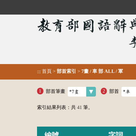
首頁
>
部首索引
>
7畫 / 車 部 ALL / 軍
:::
部首筆畫
部首
索引結果列表：共
41
筆。
編號
字詞