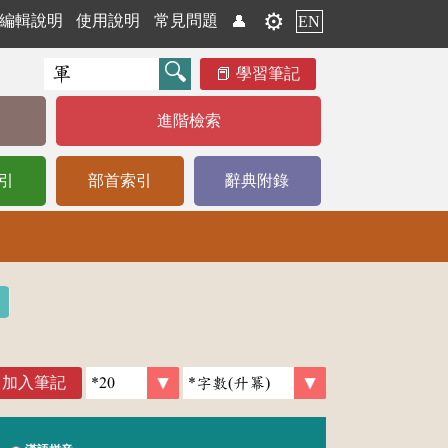
⚙️
編輯說明
使用說明
常見問題
👤
EN
學習筆記
進階檢索
引
部首索引
辭典附錄
加入筆記