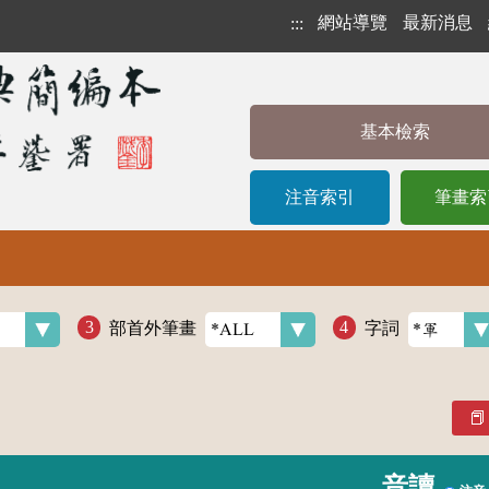
網站導覽
最新消息
:::
基本檢索
注音索引
筆畫索
部首外筆畫
字詞
音讀