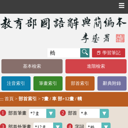
☰
學習筆記
基本檢索
進階檢索
注音索引
筆畫索引
部首索引
辭典附錄
首頁
>
部首索引
>
7畫 / 車 部+12畫 / 轎
:::
部首筆畫
部首
部首外筆畫
字詞