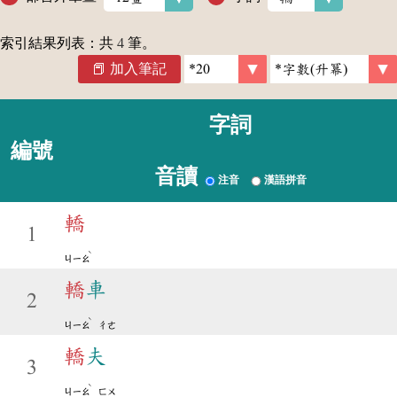
索引結果列表：共
4
筆。
加入筆記
字詞
編號
音讀
注音
漢語拼音
轎
1
ˋ
ㄐㄧㄠ
轎
車
2
ˋ
ㄐㄧㄠ
ㄔㄜ
轎
夫
3
ˋ
ㄐㄧㄠ
ㄈㄨ