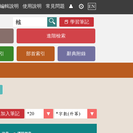
⚙️
編輯說明
使用說明
常見問題
👤
EN
學習筆記
進階檢索
引
部首索引
辭典附錄
加入筆記