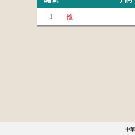
1
轤
中華