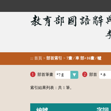
首頁
>
部首索引
>
7畫 / 車 部+16畫 / 轤
:::
部首筆畫
部首
索引結果列表：共
1
筆。
編號
字詞