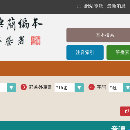
網站導覽
最新消息
:::
基本檢索
注音索引
筆畫索
部首外筆畫
字詞
音讀