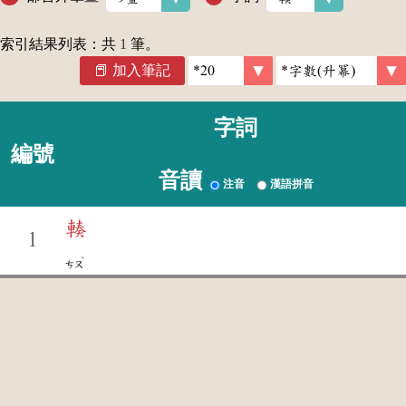
索引結果列表：共
1
筆。
加入筆記
字詞
編號
音讀
注音
漢語拼音
輳
1
ˋ
ㄘㄡ