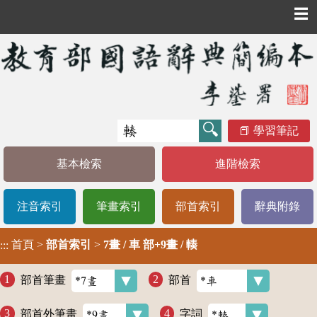
☰
學習筆記
基本檢索
進階檢索
注音索引
筆畫索引
部首索引
辭典附錄
首頁
>
部首索引
>
7畫 / 車 部+9畫 / 輳
:::
部首筆畫
部首
部首外筆畫
字詞