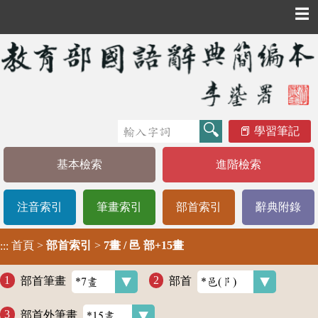
☰
學習筆記
基本檢索
進階檢索
注音索引
筆畫索引
部首索引
辭典附錄
首頁
>
部首索引
>
7畫 / 邑 部+15畫
:::
部首筆畫
部首
部首外筆畫