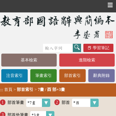
☰
學習筆記
基本檢索
進階檢索
注音索引
筆畫索引
部首索引
辭典附錄
首頁
>
部首索引
>
7畫 / 酉 部+3畫
:::
部首筆畫
部首
部首外筆畫