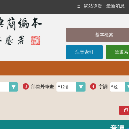
網站導覽
最新消息
:::
基本檢索
注音索引
筆畫索
部首外筆畫
字詞
音讀