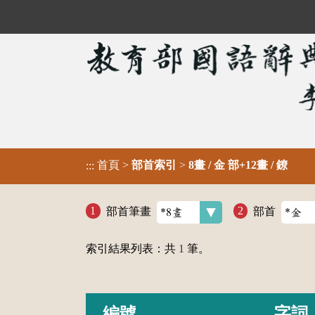
首頁
>
部首索引
>
8畫 / 金 部+12畫 / 鐐
:::
部首筆畫
部首
索引結果列表：共
1
筆。
編號
字詞