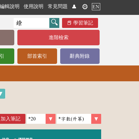
⚙️
編輯說明
使用說明
常見問題
👤
EN
學習筆記
進階檢索
引
部首索引
辭典附錄
加入筆記