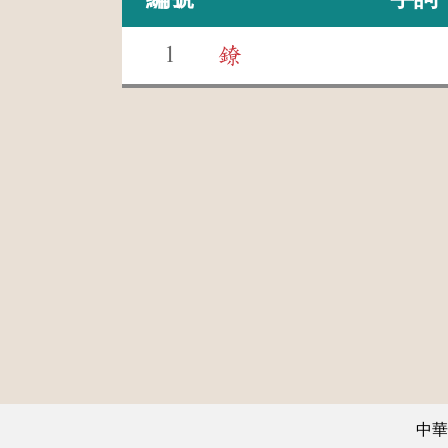
1
鐐
中華