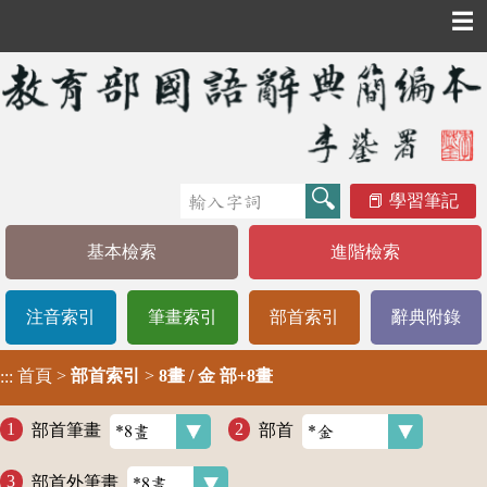
☰
學習筆記
基本檢索
進階檢索
注音索引
筆畫索引
部首索引
辭典附錄
首頁
>
部首索引
>
8畫 / 金 部+8畫
:::
部首筆畫
部首
部首外筆畫