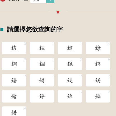
請選擇您欲查詢的字
錶
錳
錠
錄
鋼
錮
錕
錦
鋸
錡
錢
錫
鍺
錚
錐
錙
錯