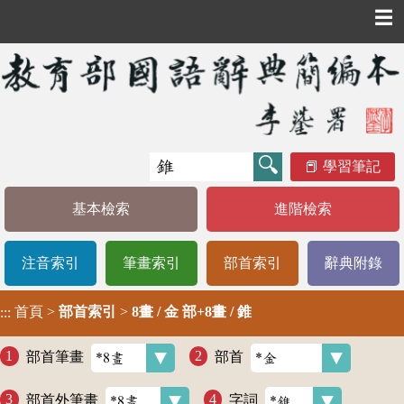
☰
學習筆記
基本檢索
進階檢索
注音索引
筆畫索引
部首索引
辭典附錄
首頁
>
部首索引
>
8畫 / 金 部+8畫 / 錐
:::
部首筆畫
部首
部首外筆畫
字詞