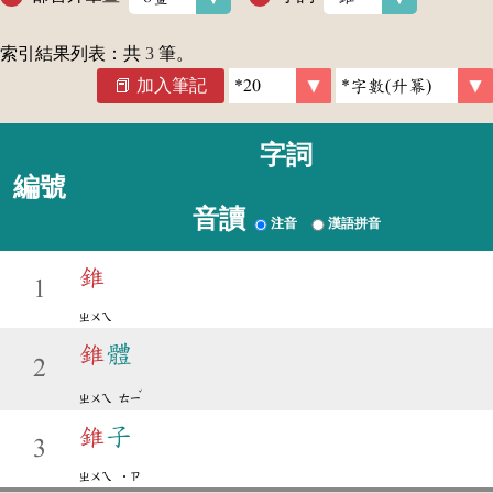
索引結果列表：共
3
筆。
加入筆記
字詞
編號
音讀
注音
漢語拼音
錐
1
ㄓㄨㄟ
錐
體
2
ˇ
ㄓㄨㄟ
ㄊㄧ
錐
子
3
ㄓㄨㄟ
˙ㄗ