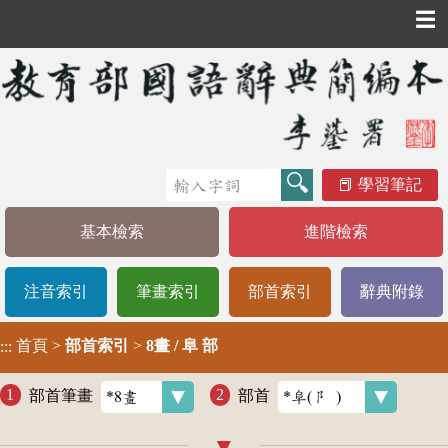
☰
學習筆記
基本檢索
進階檢索
注音索引
筆畫索引
部首索引
辭典附錄
首頁
>
部首索引
>
8畫 / 阜 部
:::
部首筆畫
部首