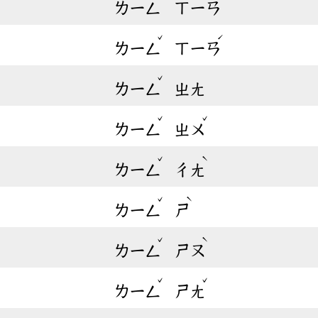
ㄌㄧㄥ
ㄒㄧㄢ
ˇ
ˊ
ㄌㄧㄥ
ㄒㄧㄢ
ˇ
ㄌㄧㄥ
ㄓㄤ
ˇ
ˇ
ㄌㄧㄥ
ㄓㄨ
ˇ
ˋ
ㄌㄧㄥ
ㄔㄤ
ˇ
ˋ
ㄌㄧㄥ
ㄕ
ˇ
ˋ
ㄌㄧㄥ
ㄕㄡ
ˇ
ˇ
ㄌㄧㄥ
ㄕㄤ