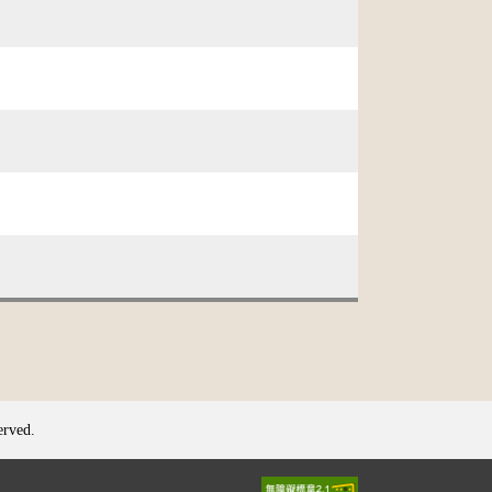
erved.