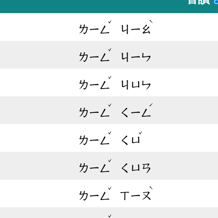
ˇ
ˋ
ㄌㄧㄥ
ㄐㄧㄠ
ˇ
ㄌㄧㄥ
ㄐㄧㄣ
ˇ
ㄌㄧㄥ
ㄐㄩㄣ
ˇ
ˊ
ㄌㄧㄥ
ㄑㄧㄥ
ˇ
ˇ
ㄌㄧㄥ
ㄑㄩ
ˇ
ㄌㄧㄥ
ㄑㄩㄢ
ˇ
ˋ
ㄌㄧㄥ
ㄒㄧㄡ
ˇ