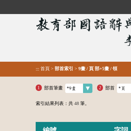
首頁
>
部首索引
>
9畫 / 頁 部+5畫 / 領
:::
部首筆畫
部首
索引結果列表：共
48
筆。
編號
字詞