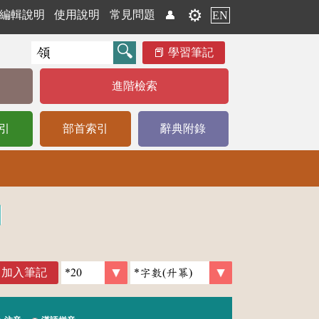
⚙️
編輯說明
使用說明
常見問題
👤
EN
學習筆記
進階檢索
引
部首索引
辭典附錄
加入筆記