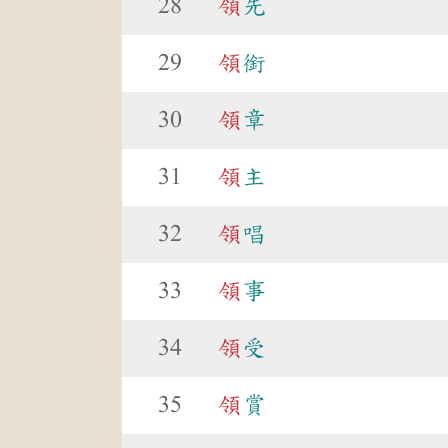
28
領
先
29
領
銜
30
領
章
31
領
主
32
領
唱
33
領
事
34
領
受
35
領
賞