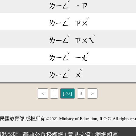
ˇ
ㄌㄧㄥ
˙ㄗ
ˇ
ˇ
ㄌㄧㄥ
ㄗㄡ
ˇ
ˋ
ㄌㄧㄥ
ㄗㄨㄟ
ˇ
ˇ
ㄌㄧㄥ
ㄧㄤ
ˇ
ˋ
ㄌㄧㄥ
ㄨ
＜
1
[2/3]
3
＞
民國教育部 版權所有
©2021 Ministry of Education, R.O.C. All rights res
隱私聲明
|
辭典公眾授權網
|
意見交流
|
網網相連