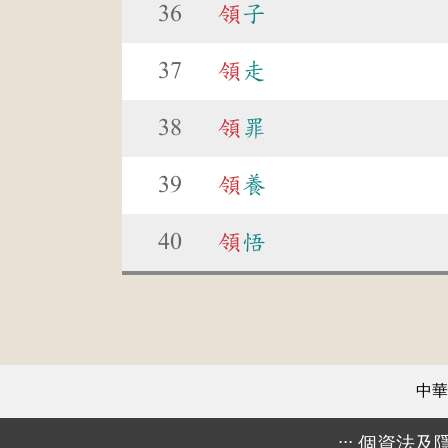
36
領
子
37
領
走
38
領
罪
39
領
養
40
領
悟
中華
:::
個資法及