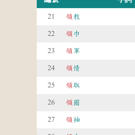
21
領
教
22
領
巾
23
領
軍
24
領
情
25
領
取
26
領
圈
27
領
袖