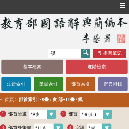
☰
學習筆記
基本檢索
進階檢索
注音索引
筆畫索引
部首索引
辭典附錄
首頁
>
部首索引
>
9畫 / 食 部+11畫 / 饃
:::
部首筆畫
部首
部首外筆畫
字詞