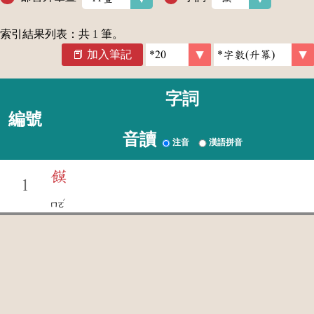
索引結果列表：共
1
筆。
加入筆記
字詞
編號
音讀
注音
漢語拼音
饃
1
ˊ
ㄇㄛ