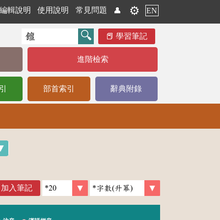
⚙️
編輯說明
使用說明
常見問題
👤
EN
學習筆記
進階檢索
引
部首索引
辭典附錄
加入筆記