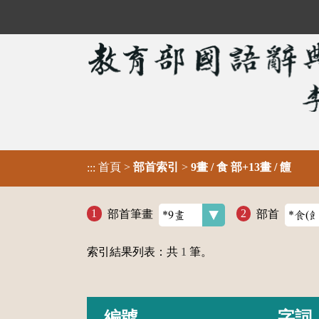
首頁
>
部首索引
>
9畫 / 食 部+13畫 / 饘
:::
部首筆畫
部首
索引結果列表：共
1
筆。
編號
字詞