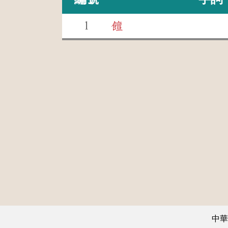
1
饘
中華