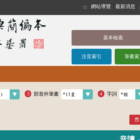
網站導覽
最新消息
:::
基本檢索
注音索引
筆畫索
部首外筆畫
字詞
音讀