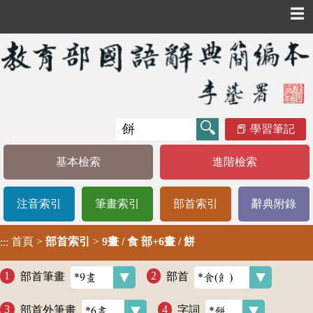
☰
學習筆記
基本檢索
進階檢索
注音索引
筆畫索引
部首索引
辭典附錄
首頁
>
部首索引
>
9畫 / 食 部+6畫 / 餅
:::
部首筆畫
部首
部首外筆畫
字詞