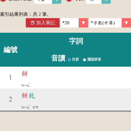
索引結果列表：共
2
筆。
加入筆記
字詞
編號
音讀
注音
漢語拼音
餅
1
ˇ
ㄅㄧㄥ
餅
乾
2
ˇ
ㄅㄧㄥ
ㄍㄢ