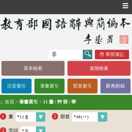
☰
學習筆記
基本檢索
進階檢索
注音索引
筆畫索引
部首索引
辭典附錄
首頁
>
筆畫索引
>
11 畫 / 艸 部 / 荸
:::
畫
部首
字詞