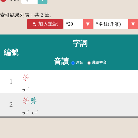
索引結果列表：共
2
筆。
加入筆記
字詞
編號
音讀
注音
漢語拼音
荸
1
ˊ
ㄅㄧ
荸
薺
2
ˊ
ˊ
ㄅㄧ
ㄑㄧ