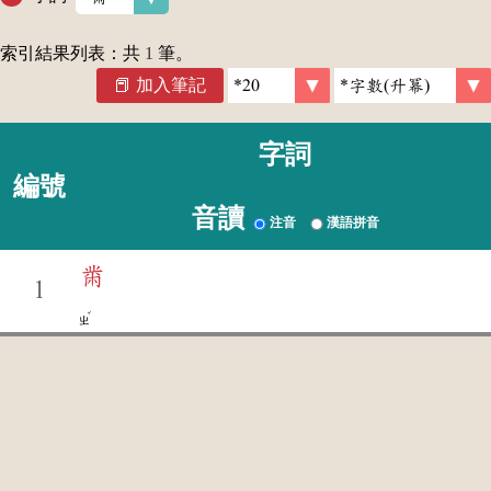
索引結果列表：共
1
筆。
加入筆記
字詞
編號
音讀
注音
漢語拼音
黹
1
ˇ
ㄓ