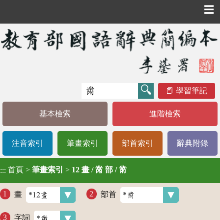
☰
學習筆記
基本檢索
進階檢索
注音索引
筆畫索引
部首索引
辭典附錄
首頁
>
筆畫索引
>
12 畫 / 黹 部 / 黹
:::
畫
部首
字詞