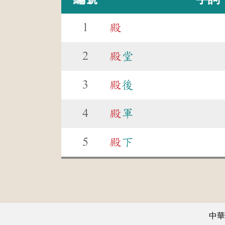
1
殿
2
殿
堂
3
殿
後
4
殿
軍
5
殿
下
中華