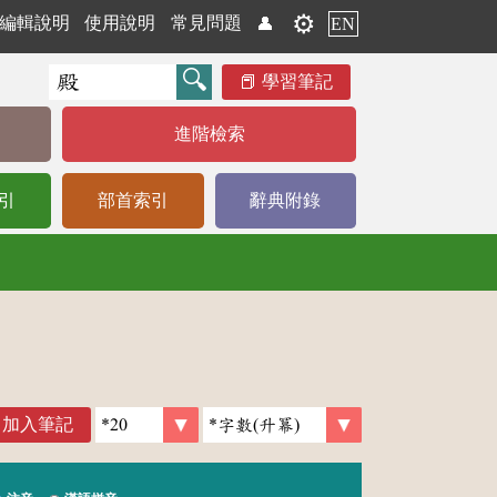
⚙️
編輯說明
使用說明
常見問題
👤
EN
學習筆記
進階檢索
引
部首索引
辭典附錄
加入筆記