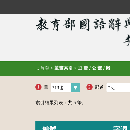
首頁
>
筆畫索引
>
13 畫 / 殳 部 / 殿
:::
畫
部首
索引結果列表：共
5
筆。
編號
字詞