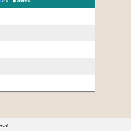
注音
漢語拼音
erved.