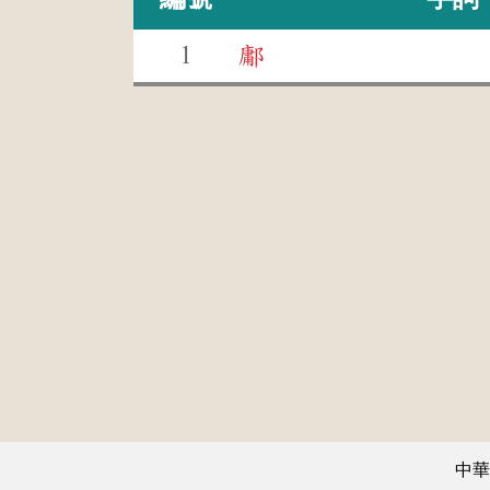
1
鄘
中華