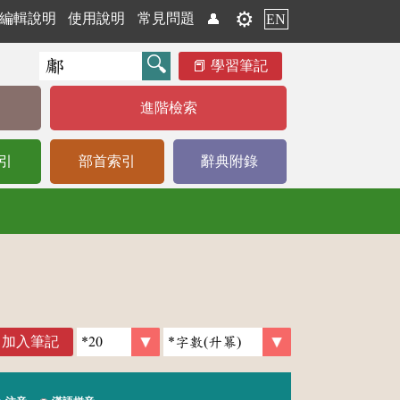
⚙️
編輯說明
使用說明
常見問題
👤
EN
學習筆記
進階檢索
引
部首索引
辭典附錄
加入筆記