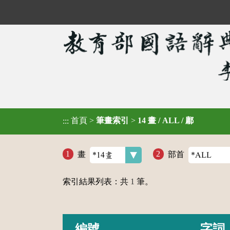
首頁
>
筆畫索引
>
14 畫 / ALL / 鄘
:::
畫
部首
索引結果列表：共
1
筆。
編號
字詞