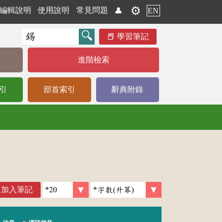
⚙️
編輯說明
使用說明
常見問題
👤
EN
學習筆記
進階檢索
引
部首索引
辭典附錄
加入筆記