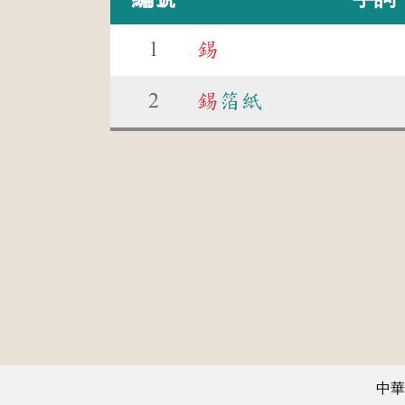
1
錫
2
錫
箔紙
中華