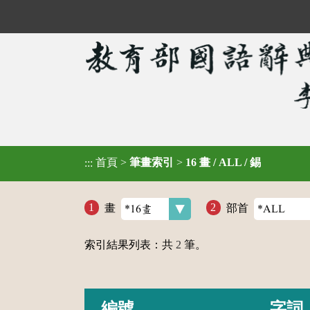
首頁
>
筆畫索引
>
16 畫 / ALL / 錫
:::
畫
部首
索引結果列表：共
2
筆。
編號
字詞