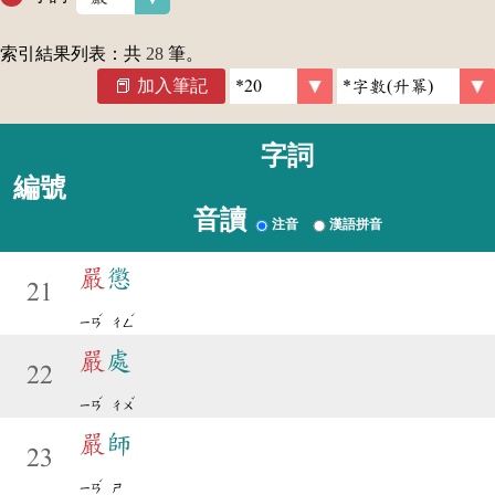
索引結果列表：共
28
筆。
加入筆記
字詞
編號
音讀
注音
漢語拼音
嚴
懲
21
ˊ
ˊ
ㄧㄢ
ㄔㄥ
嚴
處
22
ˊ
ˇ
ㄧㄢ
ㄔㄨ
嚴
師
23
ˊ
ㄧㄢ
ㄕ