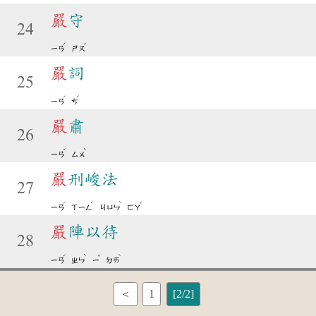
嚴
守
24
ˊ
ˇ
ㄧㄢ
ㄕㄡ
嚴
詞
25
ˊ
ˊ
ㄧㄢ
ㄘ
嚴
肅
26
ˊ
ˋ
ㄧㄢ
ㄙㄨ
嚴
刑峻法
27
ˊ
ˊ
ˋ
ˇ
ㄧㄢ
ㄒㄧㄥ
ㄐㄩㄣ
ㄈㄚ
嚴
陣以待
28
ˊ
ˋ
ˇ
ˋ
ㄧㄢ
ㄓㄣ
ㄧ
ㄉㄞ
＜
1
[2/2]