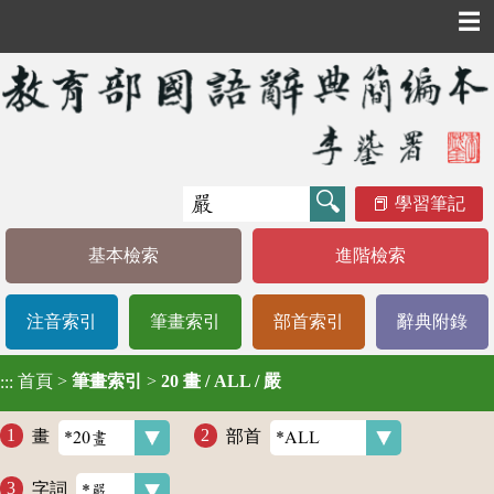
☰
學習筆記
基本檢索
進階檢索
注音索引
筆畫索引
部首索引
辭典附錄
首頁
>
筆畫索引
>
20 畫 / ALL / 嚴
:::
畫
部首
字詞