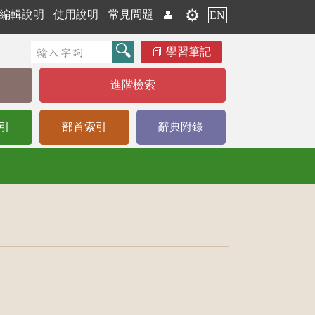
⚙️
編輯說明
使用說明
常見問題
👤
EN
學習筆記
進階檢索
引
部首索引
辭典附錄