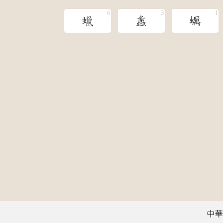
蠟
蠡
蠣
中華