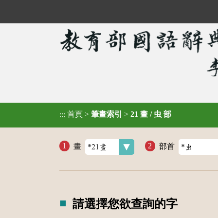
首頁
>
筆畫索引
>
21 畫 / 虫 部
:::
畫
部首
請選擇您欲查詢的字